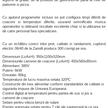
patiserie si pizza.
Cu ajutorul programelor incluse se pot configura timpi diferiti de
coacere si temperaturi diferite, usurand semnificativ munca
operatorilor si obtinand rezultate excelente chiar si la utilizarea lor
de catre personal fara specializare.
Cu un echilibru corect intre pret, calitate si randament, cuptorul
electric 06/40 de la Zanolli produce 300 covrigi pe ora.
Dimensiuni (LxAxH): 950x1100x520mm
Dimensiunile camerei de coacere (LxAxH): 450x560x85mm
Alimentare: 380V
Putere: 6kW
Greutate: 80kg
Temperatura de lucru maxima setata 320ºC
Constructie din inox alimentar conform standardelor de calitate si
siguranta impuse de Uniunea Europeana
Control digital al temperaturii pentru partea de sus si jos a
camerei de coacere
Setare pentru viteza benzii de rulare
Pornire automata setata pentru 7 zile ale saptamanii la ce ora